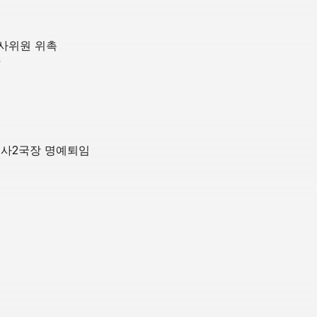
사위원 위촉
학
조사2국장 명예퇴임