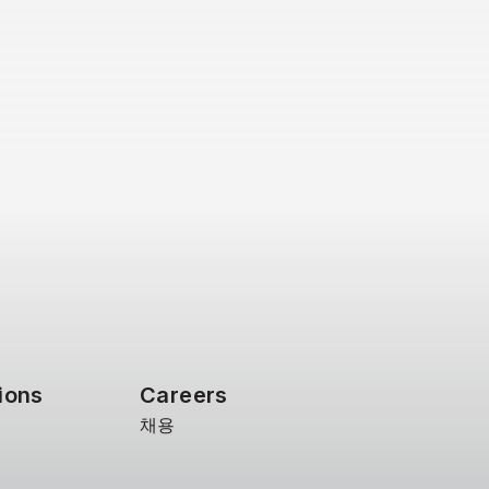
ions
Careers
채용